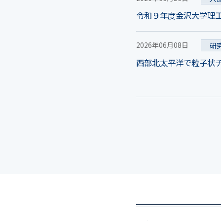
令和９年度金沢大学理工学
2026年06月08日
研
西部北太平洋で粒子状チオ