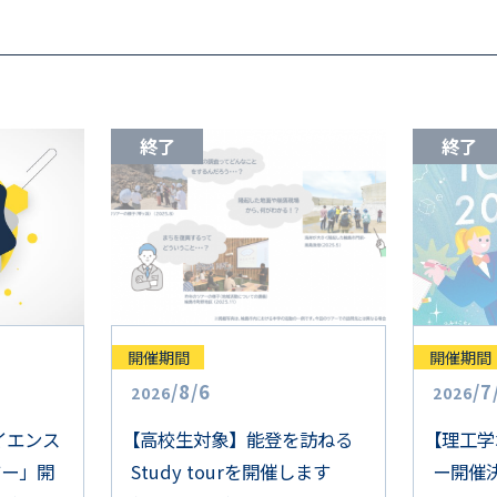
終了
終了
開催期間
開催期間
/
8
/
6
/
7
2026
2026
イエンス
【
高校生対象】能登を訪ねる
【
理工学
ジー」開
Study tourを開催します
ー開催決定