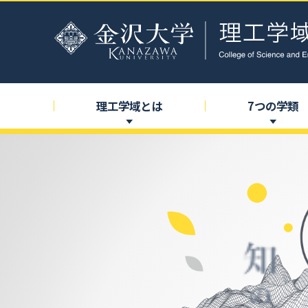
理工学域とは
7
つの
学類