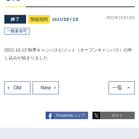
2021年10月13日
終了
開催期間
/
10
/
13
2021
一般参加可
2021.10.13 秋季キャンパスビジット（オープンキャンパス）の申
し込みが始まりました
投
Old
稿
New
一覧
ナ
ビ
ゲ
ー
シ
ョ
Facebook シェア
ポスト
ン