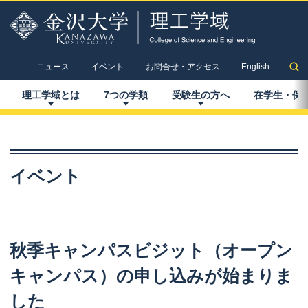
ニュース
イベント
お問合せ・アクセス
English
理工学域とは
7
つの
学類
受験生の
方へ
在学生
・
保
イベント
秋季
キャンパスビジット
（オープン
キャンパス）
の
申し
込みが
始まりま
した