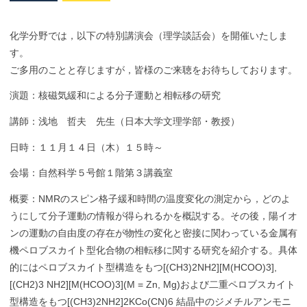
化学分野では，以下の特別講演会（理学談話会）を開催いたしま
す。
ご多用のことと存じますが，皆様のご来聴をお待ちしております。
演題：核磁気緩和による分子運動と相転移の研究
講師：浅地 哲夫 先生（日本大学文理学部・教授）
日時：１１月１４日（木）１５時～
会場：自然科学５号館１階第３講義室
概要：NMRのスピン格子緩和時間の温度変化の測定から，どのよ
うにして分子運動の情報が得られるかを概説する。その後，陽イオ
ンの運動の自由度の存在が物性の変化と密接に関わっている金属有
機ペロブスカイト型化合物の相転移に関する研究を紹介する。具体
的にはペロブスカイト型構造をもつ[(CH3)2NH2][M(HCOO)3],
[(CH2)3 NH2][M(HCOO)3](M = Zn, Mg)および二重ペロブスカイト
型構造をもつ[(CH3)2NH2]2KCo(CN)6 結晶中のジメチルアンモニ