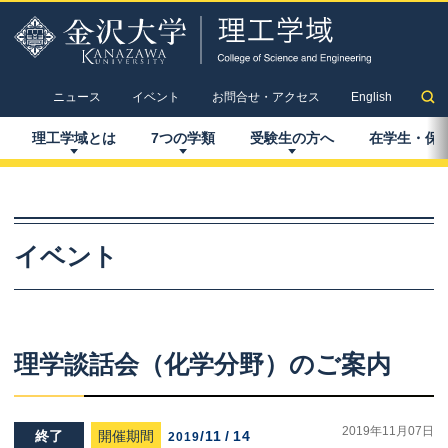
ニュース
イベント
お問合せ・アクセス
English
理工学域とは
7
つの
学類
受験生の
方へ
在学生
・
保
イベント
理学談話会
（化学分野）
のご
案内
2019年11月07日
終了
開催期間
/
11
/
14
2019