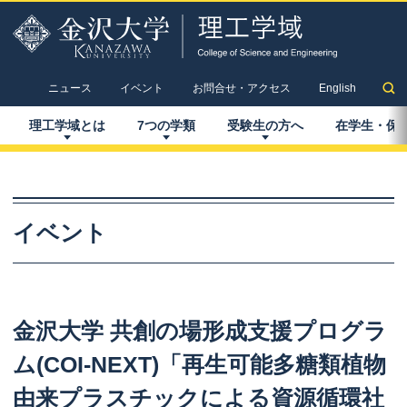
ニュース
イベント
お問合せ・アクセス
English
理工学域とは
7
つの
学類
受験生の
方へ
在学生
・
保
イベント
金沢大学
共創の
場形成支援
プログラ
ム
(COI-NEXT)
「再生可能多糖類植物
由来
プラスチック
による
資源循環社