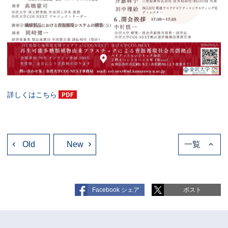
詳しくはこちら
投
Old
稿
New
一覧
ナ
ビ
ゲ
ー
シ
ョ
Facebook シェア
ポスト
ン