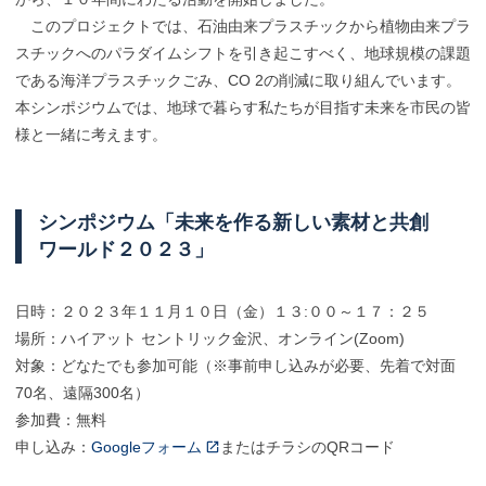
このプロジェクトでは、石油由来プラスチックから植物由来プラ
スチックへのパラダイムシフトを引き起こすべく、地球規模の課題
である海洋プラスチックごみ、CO 2の削減に取り組んでいます。
本シンポジウムでは、地球で暮らす私たちが目指す未来を市民の皆
様と一緒に考えます。
シンポジウム
「未来を
作る
新しい
素材と
共創
ワールド
２０２３」
日時：２０２３年１１月１０日（金）１３:００～１７：２５
場所：ハイアット セントリック金沢、オンライン(Zoom)
対象：どなたでも参加可能（※事前申し込みが必要、先着で対面
70名、遠隔300名）
参加費：無料
申し込み：
Googleフォーム
またはチラシのQRコード