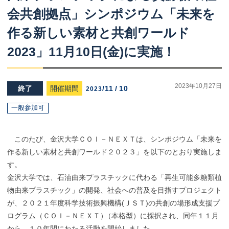
会共創拠点」
シンポジウム
「未来を
作る
新しい
素材と
共創
ワールド
2023」
11
月
10
日
(
金
)
に
実施！
2023年10月27日
終了
開催期間
/
11
/
10
2023
一般参加可
このたび、金沢大学ＣＯＩ－ＮＥＸＴは、シンポジウム「未来を
作る新しい素材と共創ワールド２０２３」を以下のとおり実施しま
す。
金沢大学では、石油由来プラスチックに代わる「再生可能多糖類植
物由来プラスチック」の開発、社会への普及を目指すプロジェクト
が、２０２１年度科学技術振興機構(ＪＳＴ)の共創の場形成支援プ
ログラム（ＣＯＩ－ＮＥＸＴ
）
（本格型）に採択され、同年１１月
から、１０年間にわたる活動を開始しました。