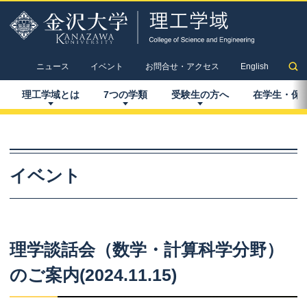
ニュース
イベント
お問合せ・アクセス
English
理工学域とは
7
つの
学類
受験生の
方へ
在学生
・
保
イベント
理学談話会
（数学
・
計算科学分野）
のご
案内
(2024.11.15)