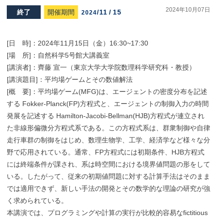
2024年10月07日
終了
開催期間
/
11
/
15
2024
[日 時]：2024年11月15日（金）16:30~17:30
[場 所]：自然科学5号館大講義室
[講演者]：齊藤 宣一（東京大学大学院数理科学研究科・教授）
[講演題目]：平均場ゲームとその数値解法
[概 要]：平均場ゲーム(MFG)は、エージェントの密度分布を記述
する Fokker-Planck(FP)方程式と、エージェントの制御入力の時間
発展を記述する Hamilton-Jacobi-Bellman(HJB)方程式が連立され
た非線形偏微分方程式系である。この方程式系は、群衆制御や自律
走行車群の制御をはじめ、数理生物学、工学、経済学など様々な分
野で応用されている。通常、FP方程式には初期条件、HJB方程式
には終端条件が課され、系は時空間における境界値問題の形をして
いる。したがって、従来の初期値問題に対する計算手法はそのまま
では適用できず、新しい手法の開発とその数学的な理論の研究が強
く求められている。
本講演では、プログラミングや計算の実行が比較的容易なfictitious