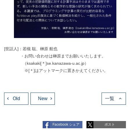
[世話人]：若槻 聡、榊原 航也
・お問い合わせは榊原までお願いいたします。
（ksakaki[＊]se.kanazawa-u.ac.jp）
※[＊]はアットマークに置きかえてください。
投
Old
稿
New
一覧
ナ
ビ
ゲ
ー
シ
ョ
Facebook シェア
ポスト
ン