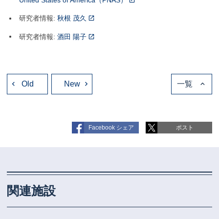
研究者情報:
秋根 茂久
研究者情報:
酒田 陽子
投
Old
稿
New
一覧
ナ
ビ
ゲ
ー
シ
ョ
Facebook シェア
ポスト
ン
関連施設