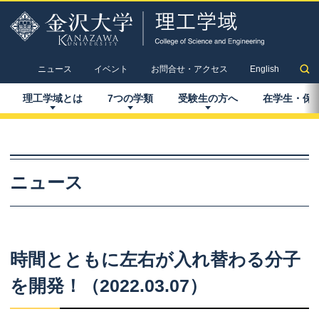
ニュース
イベント
お問合せ・アクセス
English
理工学域とは
7
つの
学類
受験生の
方へ
在学生
・
保
ニュース
時間とともに
左右が
入れ
替わる
分子
を
開発！
（2022.03.07）