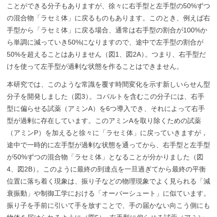
ことができる分子もありますが、徐々に右手型と左手型の50%ずつ
の混合物「ラセミ体」に戻るものもあります。このとき、例えば右
手型から「ラセミ体」に戻る場合、通常は右手型の割合が100%か
ら単調に減っていき50%になりますので、途中で左手型の割合が
50%を超えることはありません（図1、図2A
）
。つまり、右手型だ
けを使って左手型が過剰な状態を作ることはできません。
本研究では、このような常識を覆す時間変化を示す新しいらせん型
分子を開発しました（図3
）
。コバルトを含むこの分子には、右手
型に偏らせる試薬（アミンA）を6つ導入でき、それによって右手
型が過剰に存在しています。このアミンAを取り除くための試薬
（アミンP）を加えると徐々に「ラセミ体」に戻っていきますが，
途中で一時的に左手型が過剰な状態を通ってから、右手型と左手型
が50%ずつの混合物「ラセミ体」となることが分かりました（図
4、図2B
）
。このように最終の到達点を一旦過ぎてから最終の平衡
位置に落ち着く現象は、振り子などの物理現象でよく見られる「減
衰振動」や制御工学における「オーバーシュート」に似ています。
振り子を手前に引いて手を放すことで、手の届かない向こう側にも