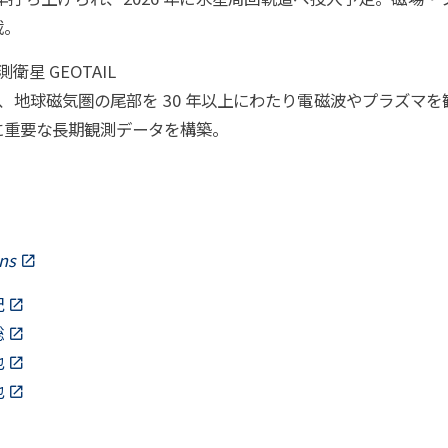
載。
星 GEOTAIL
れ、地球磁気圏の尾部を 30 年以上にわたり電磁波やプラズマ
に重要な長期観測データを構築。
ns
紀
聡
也
也