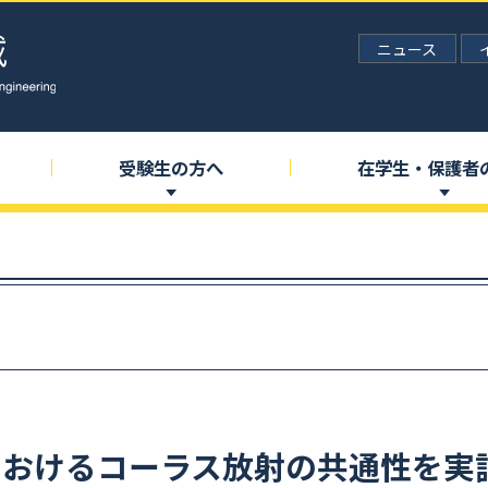
ニュース
受験生の
方へ
在学生
・
保護者
における
コーラス
放射の
共通性を
実