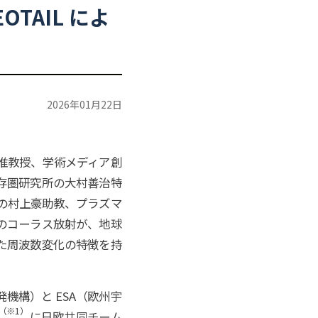
OTAIL
によ
2026年01月22日
准教授、学術メディア創
存圏研究所の大村善治特
の村上豪助教、プラズマ
のコーラス放射が、地球
た周波数変化の特徴を持
発機構）と ESA（欧州宇
（※1）
に日欧共同チーム