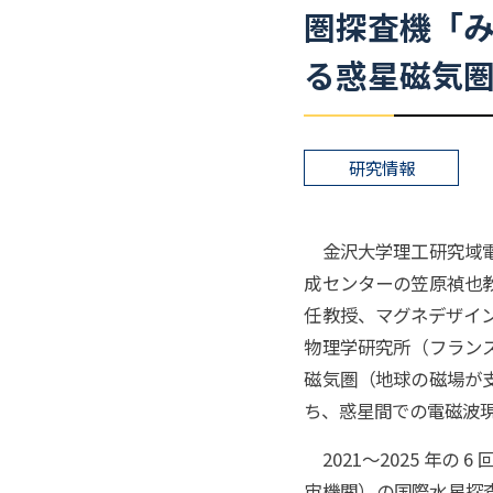
圏探査機
「
る
惑星磁気
研究情報
金沢大学理工研究域電
成センターの笠原禎也
任教授、マグネデザイ
物理学研究所（フラン
磁気圏（地球の磁場が
ち、惑星間での電磁波
2021～2025 年の
宙機関）の国際水星探査計