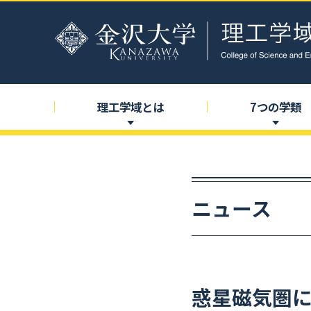
理工学域とは
7
つの
学類
ニュース
惑星磁気圏