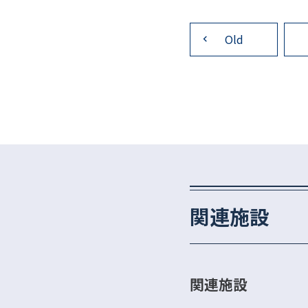
投
稿
Old
ナ
ビ
ゲ
ー
シ
ョ
ン
関連施設
関連施設