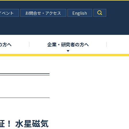
イベント
お問合せ・アクセス
English
の
方へ
企業
・
研究者の
方へ
証！
水星磁気