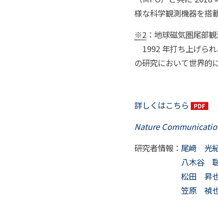
様な科学観測機器を搭
※2
：地球磁気圏尾部観測衛
1992 年打ち上げら
の研究において世界的
詳しくはこちら
Nature Communicatio
研究者情報：
尾﨑 光
八木谷 
松田 昇
笠原 禎