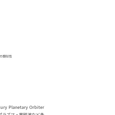
率の類似性
anetary Orbiter
・プラズマ・電磁波など多