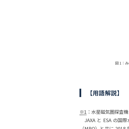
図 1：
【用語解説】
※1
：水星磁気圏探査機
JAXA と ESA の国際
（MPO）と共に 20