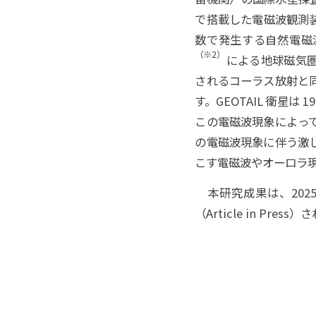
で搭載した電磁波観測
数で発生する自然電磁
（※2）
による地球磁気
されるコーラス放射と
す。GEOTAIL 衛星
この電磁波現象によっ
の電磁波現象に伴う激
こす電磁波やオーロラ
本研究成果は、2025 
（Article in Pres