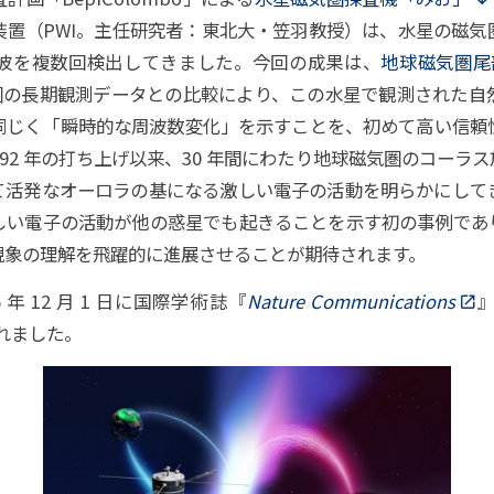
装置（PWI。主任研究者：東北大・笠羽教授）は、水星の磁気
波を複数回検出してきました。今回の成果は、
地球磁気圏尾部
圏の長期観測データとの比較により、この水星で観測された自
同じく「瞬時的な周波数変化」を示すことを、初めて高い信頼
は 1992 年の打ち上げ以来、30 年間にわたり地球磁気圏のコー
て活発なオーロラの基になる激しい電子の活動を明らかにして
しい電子の活動が他の惑星でも起きることを示す初の事例であ
現象の理解を飛躍的に進展させることが期待されます。
年 12 月 1 日に国際学術誌『
Nature Communications
s）されました。