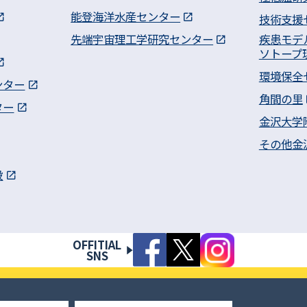
能登海洋水産センター
技術支援
先端宇宙理工学研究センター
疾患モデ
ソトープ
環境保全
ンター
角間の里
ター
金沢大学
その他金
設
OFFITIAL
SNS