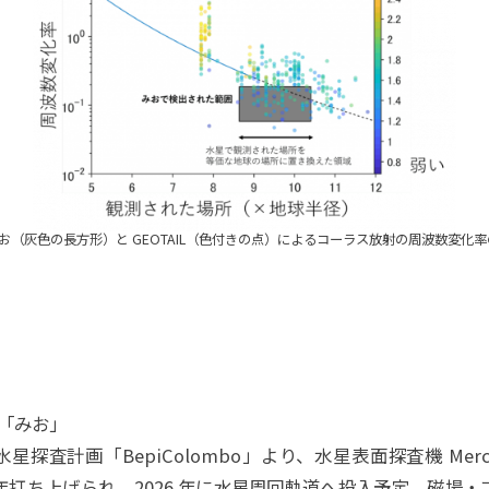
みお（灰色の長方形）と GEOTAIL（色付きの点）によるコーラス放射の周波数変化
「みお」
水星探査計画「BepiColombo」より、水星表面探査機 Mercury Pl
18 年打ち上げられ、2026 年に水星周回軌道へ投入予定。磁場