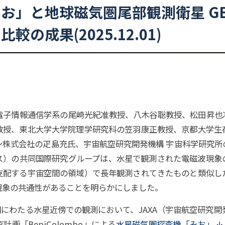
みお」
と
地球磁気圏尾部観測衛星
GE
圏比較の
成果
(2025.12.01)
子情報通信学系の尾崎光紀准教授、八木谷聡教授、松田昇也
教授、東北大学大学院理学研究科の笠羽康正教授、京都大学生
ン株式会社の疋島充氏、宇宙航空研究開発機構 宇宙科学研究所
ス）の共同国際研究グループは、水星で観測された電磁波現象
支配する宇宙空間の領域）で長年観測されてきたものと類似し
現象の共通性があることを明らかにしました。
 6 回にわたる水星近傍での観測において、JAXA（宇宙航空研究開
画「BepiColombo」による
水星磁気圏探査機「みお」