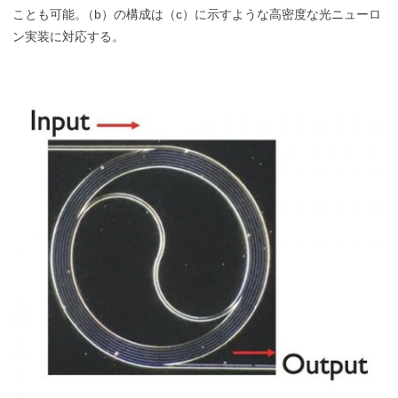
ことも可能
。
（b）の構成は（c）に示すような高密度な光ニューロ
ン実装に対応する。