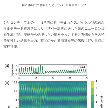
図2. 本研究で作製した光リザバー計算回路チップ
シリコンチップ上の4mm2角内に折り畳まれたスパイラル型の結合
マルチモード導波路によりリザバー計算に適した光のニューロン場
を生成可能。左側から処理したい情報を入力すると右側からその特
徴変換した結果を出力。時間のかかる演算を光の伝搬に伴い自然に
実行可能。