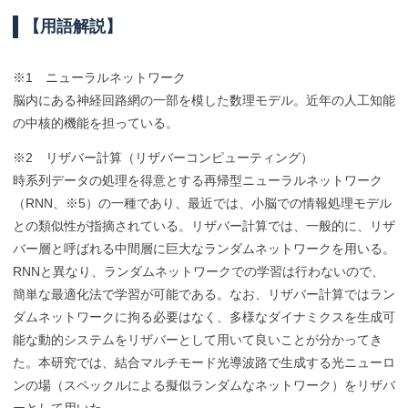
【
用語解説】
※1 ニューラルネットワーク
脳内にある神経回路網の一部を模した数理モデル。近年の人工知能
の中核的機能を担っている。
※2 リザバー計算（リザバーコンピューティング）
時系列データの処理を得意とする再帰型ニューラルネットワーク
（RNN、※5）の一種であり、最近では、小脳での情報処理モデル
との類似性が指摘されている。リザバー計算では、一般的に、リザ
バー層と呼ばれる中間層に巨大なランダムネットワークを用いる。
RNNと異なり、ランダムネットワークでの学習は行わないので、
簡単な最適化法で学習が可能である。なお、リザバー計算ではラン
ダムネットワークに拘る必要はなく、多様なダイナミクスを生成可
能な動的システムをリザバーとして用いて良いことが分かってき
た。本研究では、結合マルチモード光導波路で生成する光ニューロ
ンの場（スペックルによる擬似ランダムなネットワーク）をリザバ