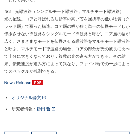
ーとして用いた。
※3 光導波路（シングルモード導波路，マルチモード導波路）
光の配線。コアと呼ばれる屈折率の高い芯を屈折率の低い物質（ク
ラッド層）で覆った構造。コア層の幅が狭く単一の伝搬モードしか
伝搬させない導波路をシングルモード導波路と呼び、コア層の幅が
広く、さまざまなモードを伝搬させる導波路をマルチモード導波路
と呼ぶ。マルチモード導波路の場合、コアの部分が光の波長に比べ
て十分に大きくなっており，複数の光の進み方ができる。その結
果、伝搬速度が進み方によって異なり、ファイバ端での干渉によっ
てスペックルが観測できる。
News Release
オリジナル論文
研究者情報：
砂田 哲
投