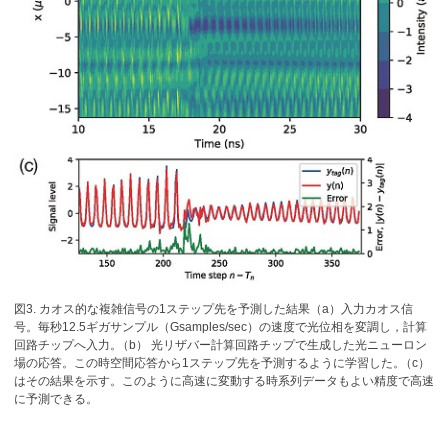
図3. カオス的な複雑信号の1ステップ先を予測した結果（a）入力カオス信
号。毎秒12.5ギガサンプル（Gsamples/sec）の速度で光位相を変調し，計算
回路チップへ入力
。
（b） 光リザバー計算回路チップで生成した光ニューロン
場の応答。この時空間応答から1ステップ先を予測するように学習した
。
（c）
はその結果を示す。このように高速に変動する時系列データもよい精度で高速
に予測できる。