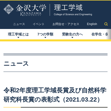
ニュース
イベント
お問合せ・アクセス
English
理工学域とは
7
つの
学類
受験生の
方へ
在学生
・
保
ニュース
令和
2
年度理工学域長賞及び
自然科学
研究科長賞の
表彰式
（2021.03.22）