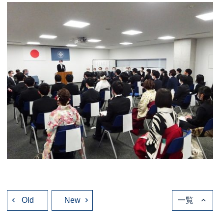
投
Old
稿
New
一覧
ナ
ビ