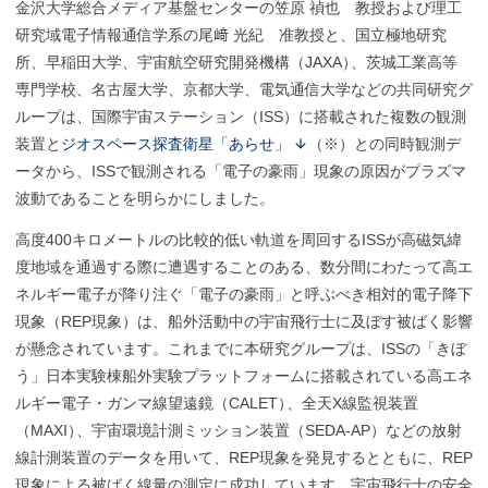
金沢大学総合メディア基盤センターの笠原 禎也 教授および理工
研究域電子情報通信学系の尾﨑 光紀 准教授と、国立極地研究
所、早稲田大学、宇宙航空研究開発機構（JAXA
）
、茨城工業高等
専門学校、名古屋大学、京都大学、電気通信大学などの共同研究グ
ループは、国際宇宙ステーション（ISS）に搭載された複数の観測
装置と
ジオスペース探査衛星「あらせ」
（※）との同時観測デ
ータから、ISSで観測される「電子の豪雨」現象の原因がプラズマ
波動であることを明らかにしました。
高度400キロメートルの比較的低い軌道を周回するISSが高磁気緯
度地域を通過する際に遭遇することのある、数分間にわたって高エ
ネルギー電子が降り注ぐ「電子の豪雨」と呼ぶべき相対的電子降下
現象（REP現象）は、船外活動中の宇宙飛行士に及ぼす被ばく影響
が懸念されています。これまでに本研究グループは、ISSの「きぼ
う」日本実験棟船外実験プラットフォームに搭載されている高エネ
ルギー電子・ガンマ線望遠鏡（CALET
）
、全天X線監視装置
（MAXI
）
、宇宙環境計測ミッション装置（SEDA-AP）などの放射
線計測装置のデータを用いて、REP現象を発見するとともに、REP
現象による被ばく線量の測定に成功しています。宇宙飛行士の安全