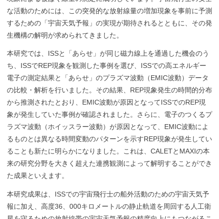
な活動のためには、この突発的な放射線量の増加現象を事前に予測
するための「宇宙天気予報」の実現が期待されるとともに、その発
生機構の解明が求められてきました。
本研究では、ISSと「あらせ」が同じ磁力線上を通過した機会のう
ち、ISSでREP現象を観測した事例を選び、ISSでの高エネルギー
電子の測定結果と「あらせ」のプラズマ波動（EMIC波動）データ
の比較・解析を行いました。その結果、REP現象発生の時間的分布
から推測されたとおり、EMIC波動が原因となってISSでのREP現
象が発生していた事例が確認されました。さらに、電子のつくるプ
ラズマ波動（ホイッスラー波動）が原因となって、EMIC波動によ
るものとは異なる時間変動のパターンを示すREP現象が発生してい
ることも新たに明らかになりました。これは、CALETとMAXIの本
来の研究分野を大きく超えた連携観測によって解明することができ
た成果といえます。
本研究成果は、ISSでの宇宙飛行士の船外活動のための宇宙天気予
報に加え、高度36、000キロメートルの静止軌道を周回する人工衛
星を守るための放射線帯の宇宙天気予報の精度向上にもつながるこ