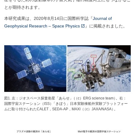
とが期待されます。
本研究成果は、2020年8月14日に国際科学誌『
Journal of
Geophysical Research – Space Physics
』に掲載されました。
図1. 左：ジオスペース探査衛星「あらせ
」
（
（c）ERG science team
）
。右：
国際宇宙ステーション（ISS
）
「きぼう」日本実験棟船外実験プラットフォー
ムに取り付けられたCALET，SEDA-AP，MAXI
（
（c）JAXA/NASA
）
。