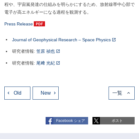
程や、宇宙嵐発達の仕組みを明らかにするため、放射線帯中心部で
電子が高エネルギーになる過程を観測する。
Press Release
Journal of Geophysical Research – Space Physics
研究者情報:
笠原 禎也
研究者情報:
尾﨑 光紀
投
Old
稿
New
一覧
ナ
ビ
ゲ
ー
シ
ョ
Facebook シェア
ポスト
ン