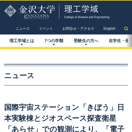
ニュース
イベント
お問合せ・アクセス
English
理工学域とは
7
つの
学類
受験生の
方へ
在学生
・
保
ニュース
国際宇宙
ステーション
「きぼう」
日
本実験棟と
ジオスペース
探査衛星
「あらせ」
での
観測により、
「電子