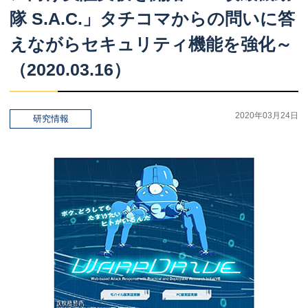
隊
S.A.C.」
タチコマ
からの
問いに
答
えながら
セキュリティ
機能を
強化
～
（2020.03.16）
2020年03月24日
研究情報