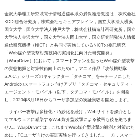
金沢大学理工研究域電子情報通信学系の満保雅浩教授は，株式会社
KDDI総合研究所，株式会社セキュアブレイン，国立大学法人横浜
国立大学，国立大学法人神戸大学，株式会社構造計画研究所，国立
大学法人金沢大学，国立大学法人岡山大学，国立研究開発法人情報
通信研究機構（NICT）と共同で実施しているNICTの委託研究
「Web媒介型攻撃対策技術の実用化に向けた研究開発
」
（WarpDrive）において，スマートフォンを狙ったWeb媒介型攻撃
の実態把握と対策技術向上のために，アニメ作品「攻殻機動隊
S.A.C.」シリーズのキャラクター「タチコマ」をモチーフにした
Androidのスマートフォン向けアプリ「タチコマ・セキュリティ・
エージェント・モバイル（以下，タチコマ・モバイル
）
」を開発
し，2020年3月16日からユーザ参加型の実証実験を開始します。
サイバー攻撃は多様化・巧妙化を続け，Webサイトを媒介とし
てマルウェアに感染するWeb媒介型攻撃による被害も後を絶ちま
せん。WarpDriveでは，これまでWeb媒介型攻撃の観測と対策のた
めに，PCユーザ向けの実証実験を行ってきました。一方，スマー