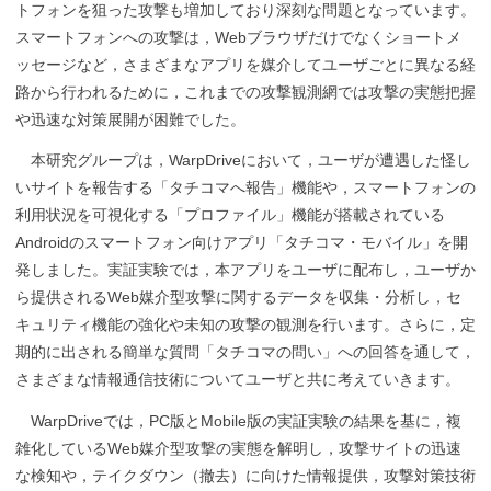
トフォンを狙った攻撃も増加しており深刻な問題となっています。
スマートフォンへの攻撃は，Webブラウザだけでなくショートメ
ッセージなど，さまざまなアプリを媒介してユーザごとに異なる経
路から行われるために，これまでの攻撃観測網では攻撃の実態把握
や迅速な対策展開が困難でした。
本研究グループは，WarpDriveにおいて，ユーザが遭遇した怪し
いサイトを報告する「タチコマへ報告」機能や，スマートフォンの
利用状況を可視化する「プロファイル」機能が搭載されている
Androidのスマートフォン向けアプリ「タチコマ・モバイル」を開
発しました。実証実験では，本アプリをユーザに配布し，ユーザか
ら提供されるWeb媒介型攻撃に関するデータを収集・分析し，セ
キュリティ機能の強化や未知の攻撃の観測を行います。さらに，定
期的に出される簡単な質問「タチコマの問い」への回答を通して，
さまざまな情報通信技術についてユーザと共に考えていきます。
WarpDriveでは，PC版とMobile版の実証実験の結果を基に，複
雑化しているWeb媒介型攻撃の実態を解明し，攻撃サイトの迅速
な検知や，テイクダウン（撤去）に向けた情報提供，攻撃対策技術