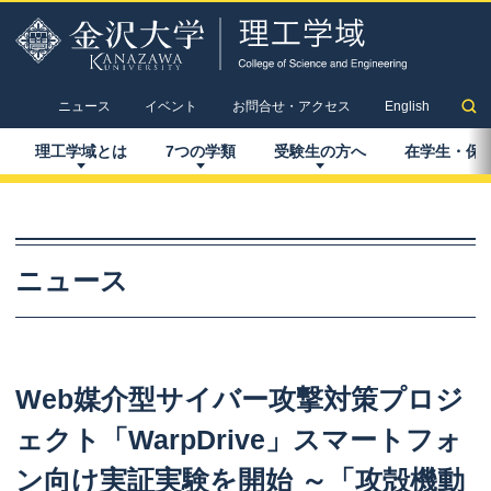
ニュース
イベント
お問合せ・アクセス
English
理工学域とは
7
つの
学類
受験生の
方へ
在学生
・
保
ニュース
Web
媒介型
サイバー
攻撃対策
プロジ
ェクト
「WarpDrive」
スマートフォ
ン
向け
実証実験を
開始
～
「攻殻機動