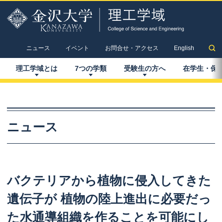
ニュース
イベント
お問合せ・アクセス
English
理工学域とは
7
つの
学類
受験生の
方へ
在学生
・
保
ニュース
バクテリア
から
植物に
侵入してきた
遺伝子が
植物の
陸上進出に
必要だっ
た
水通導組織を
作ることを
可能にし