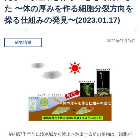
た
〜
体の
厚みを
作る
細胞分裂方向を
操る
仕組みの
発見
〜(2023.01.17)
2023年01月24日
研究情報
約4億7千年前に淡水域から陸上へ進出する前の植物は、細胞が