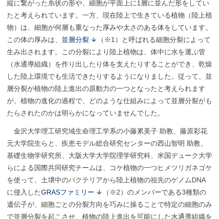
縦に繋がった糸状の形や、細胞が平面上に1層に並んだ形をしてい
たと考えられています。一方、現在陸上で生きている植物（陸上植
物）は、細胞が何層も重なった厚みや太さのある体をしています。
この体の厚みは、
並層分裂
（※1）と呼ばれる細胞分裂によって
生み出されます。この分裂により陸上植物は、体中に水を運ぶ管
（水通導組織）を作り出したり体を支えたりすることができ、乾燥
した陸上環境でも生活できたりするようになりました。従って、並
層分裂が植物の陸上進出の原動力の一つとなったと考えられます
が、植物の進化の過程で、どのような仕組みによって並層分裂がも
たらされたのかは明らかになっていませんでした。
金沢大学理工研究域生命理工学系の小藤累美子 助教、藤原彩花
元大学院生らと、疾患モデル総合研究センターの西山智明 助教、
基礎生物学研究所、大阪大学大学院理学研究科、米国デューク大学
らによる国際共同研究チームは、コケ植物の一つヒメツリガネゴケ
を使って、土壌中のバクテリアから陸上植物の祖先のゲノムDNA
に侵入した
GRASファミリー
（※2）のメンバーである3種類の
遺伝子が、細胞ごとの分裂方向を巧みに操ることで特定の細胞のみ
で並層分裂を起こさせ、植物の陸上進出を可能にした水通導組織を