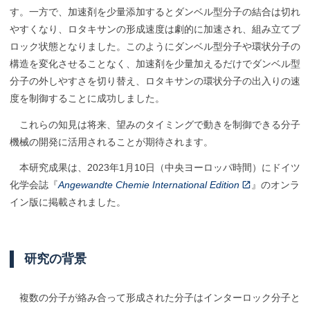
す。一方で、加速剤を少量添加するとダンベル型分子の結合は切れ
やすくなり、ロタキサンの形成速度は劇的に加速され、組み立てブ
ロック状態となりました。このようにダンベル型分子や環状分子の
構造を変化させることなく、加速剤を少量加えるだけでダンベル型
分子の外しやすさを切り替え、ロタキサンの環状分子の出入りの速
度を制御することに成功しました。
これらの知見は将来、望みのタイミングで動きを制御できる分子
機械の開発に活用されることが期待されます。
本研究成果は、2023年1月10日（中央ヨーロッパ時間）にドイツ
化学会誌『
Angewandte Chemie International Edition
』のオンラ
イン版に掲載されました。
研究の
背景
複数の分子が絡み合って形成された分子はインターロック分子と