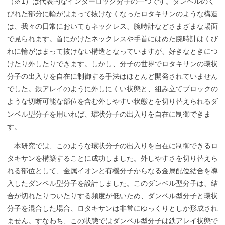
（※1）は代表的なインターロック分子の一つです。ダンベルのく
びれた部分に輪がはまって抜けなくなったロタキサンのような構造
は、我々の日常においてもネックレス、腕時計などさまざまな場面
で見られます。首にかけたネックレスや手首にはめた腕時計はくび
れに輪がはまって抜けない構造となっていますが、好きなときにつ
けたり外したりできます。しかし、分子の世界でロタキサンの環状
分子の出入りを自在に制御する手法はほとんど開発されていません
でした。鉄アレイのように外しにくい状態と、組み立てブロックの
ような切断可能な部位を含む外しやすい状態とを切り替えられるダ
ンベル型分子を用いれば、環状分子の出入りを自在に制御できま
す。
本研究では、このような環状分子の出入りを自在に制御できるロ
タキサンを構築することに成功しました。外しやすさを切り替えら
れる部位として、金属イオンと有機分子からなる金属配位結合を導
入したダンベル型分子を設計しました。このダンベル型分子は、結
合が切れたりついたりする頻度が低いため、ダンベル型分子と環状
分子を混合した場合、ロタキサンは非常にゆっくりとしか形成され
ません。すなわち、この状態ではダンベル型分子は鉄アレイ状態で