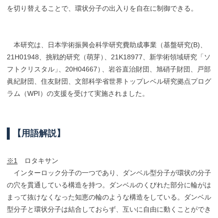
を切り替えることで、環状分子の出入りを自在に制御できる。
本研究は、日本学術振興会科学研究費助成事業（基盤研究(B)、
21H01948、挑戦的研究（萌芽
）
、21K18977、新学術領域研究「ソ
フトクリスタル
」
、20H04667
）
、岩谷直治財団、旭硝子財団、戸部
眞紀財団、住友財団、文部科学省世界トップレベル研究拠点プログ
ラム（WPI）の支援を受けて実施されました。
【
用語解説】
※1
ロタキサン
インターロック分子の一つであり、ダンベル型分子が環状の分子
の穴を貫通している構造を持つ。ダンベルのくびれた部分に輪がは
まって抜けなくなった知恵の輪のような構造をしている。ダンベル
型分子と環状分子は結合しておらず、互いに自由に動くことができ