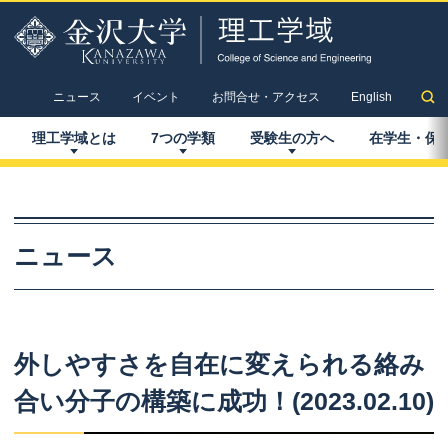
ニュース
イベント
お問合せ・アクセス
English
理工学域とは
7
つの
学類
受験生の
方へ
在学生
・
保
ニュース
外しやすさを
自在に
変えられる
絡み
合い
分子の
構築に
成功！
(2023.02.10)