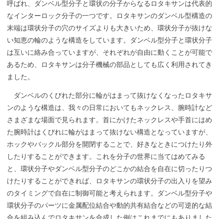
呼ばれ、ダンベル型分子と環状の分子からなるロタキサンは代表的
なインターロック分子の一つです。ロタキサンのダンベル型構造の
末端は環状分子の穴のサイズよりも大きいため、環状分子が抜けな
い知恵の輪のような構造をしています。ダンベル型分子と環状分子
は互いに絡み合っていますが、それぞれが自由に動くことが可能で
あるため、ロタキサンは分子機械の部品としても広く利用されてき
ました。
ダンベルのくびれた部分に輪がはまって抜けなくなったロタキサ
ンのような構造は、我々の日常においてもネックレス、腕時計など
さまざまな場面で見られます。首にかけたネックレスや手首にはめ
た腕時計はくびれに輪がはまって抜けない構造となっていますが、
ホックやバックル部分を開閉することで、好きなときにつけたり外
したりすることができます。これを分子の世界に当てはめてみる
と、環状分子やダンベル型分子のどこかの結合を自在に切ったりつ
けたりすることができれば、ロタキサンの環状分子の出入りを望み
のタイミングで自在に制御可能と考えられます。ダンベル型分子や
環状分子のパーツに金属配位結合や動的共有結合などの可逆的な結
合を組み込んでロタキサンを合成した例はこれまでにもありました