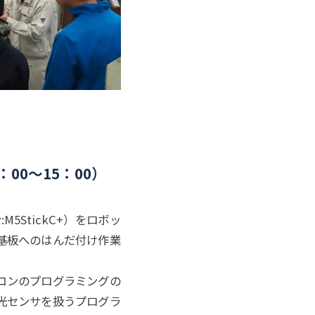
：
00～15：
00）
StickC+）をロボッ
基板へのはんだ付け作業
コンのプログラミングの
光センサを扱うプログラ