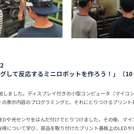
室
2
ング
して
反応する
ミニロボットを
作ろう
！
」
（10
しました。ディスプレイ付きの小型コンピュータ（マイコン:M5
その表示内容のプログラミングと、それにとりつけるプリント
EDや光センサをはんだ付けでとりつけました。その後、マイ
取得について学び、部品を取り付けたプリント基板上のLEDや