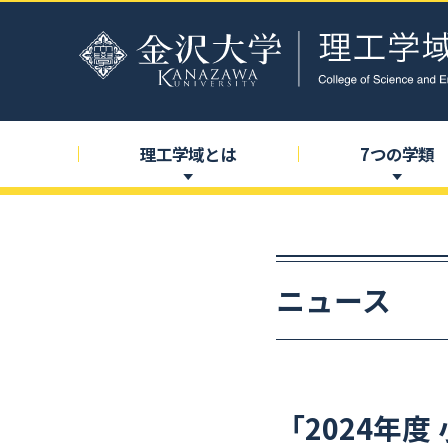
理工学域とは
7
つの
学類
ニュース
「2024
年度