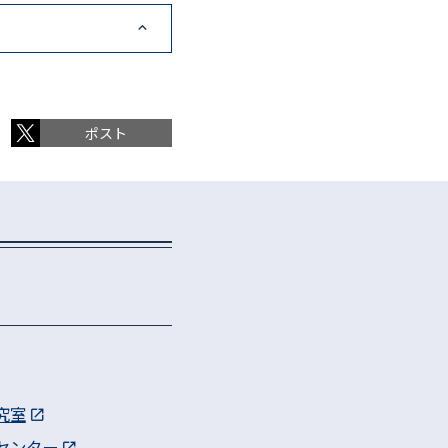
ポスト
究室
センター