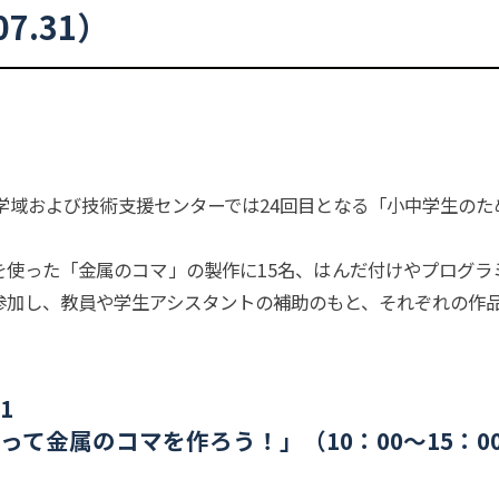
07.31）
学域および技術支援センターでは24回目となる「小中学生のた
使った「金属のコマ」の製作に15名、はんだ付けやプログラ
が参加し、教員や学生アシスタントの補助のもと、それぞれの作
室
1
って
金属の
コマを
作ろう！」
（10：
00～15：
0