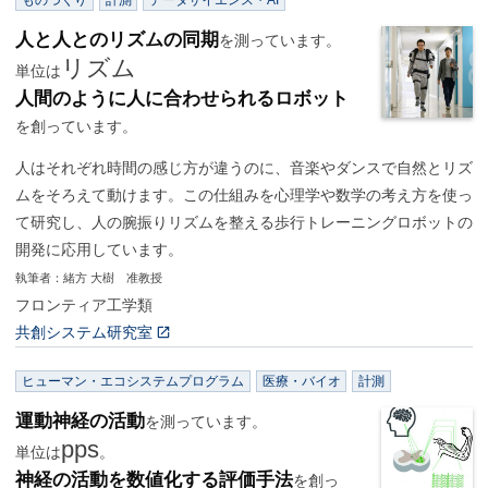
ものづくり
計測
データサイエンス・AI
人と人とのリズムの同期
を測っています。
リズム
単位は
人間のように人に合わせられるロボット
を創っています。
人はそれぞれ時間の感じ方が違うのに、音楽やダンスで自然とリズ
ムをそろえて動けます。この仕組みを心理学や数学の考え方を使っ
て研究し、人の腕振りリズムを整える歩行トレーニングロボットの
開発に応用しています。
執筆者：緒方 大樹 准教授
フロンティア工学類
共創システム研究室
ヒューマン・エコシステムプログラム
医療・バイオ
計測
運動神経の活動
を測っています。
pps
単位は
。
神経の活動を数値化する評価手法
を創っ