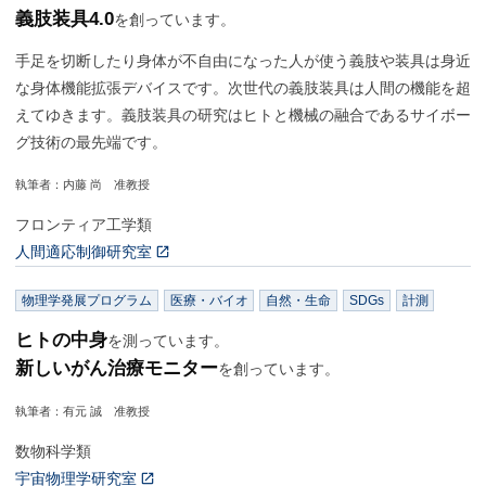
義肢装具4.0
を創っています。
手足を切断したり身体が不自由になった人が使う義肢や装具は身近
な身体機能拡張デバイスです。次世代の義肢装具は人間の機能を超
えてゆきます。義肢装具の研究はヒトと機械の融合であるサイボー
グ技術の最先端です。
執筆者：内藤 尚 准教授
フロンティア工学類
人間適応制御研究室
物理学発展プログラム
医療・バイオ
自然・生命
SDGs
計測
ヒトの中身
を測っています。
新しいがん治療モニター
を創っています。
執筆者：有元 誠 准教授
数物科学類
宇宙物理学研究室