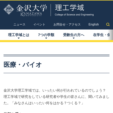
ニュース
イベント
お問合せ・アクセス
English
理工学域とは
7
つの
学類
受験生の
方へ
在学生
・
保
医療・バイオ
金沢大学理工学域では、いったい何が行われているのでしょう？
理工学域で研究をしている研究者や学生の皆さんに、聞いてみまし
た。「みなさんはいったい何をはかる？つくる？」