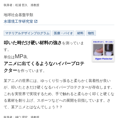
執筆者：松浦 哲久 准教授
地球社会基盤学類
水環境工学研究室
マテリアルデザインプログラム
医療・バイオ
材料
物性
叩いた時だけ硬い材料の強さ
を測っていま
す。
MPa
単位は
。
アニメに出てくるようなハイパープロテ
クター
を作っています。
某アニメの世界には、ゆっくり引っ張ると柔らかく装着性が良い
が、叩いたときだけ硬くなるハイパープロテクターが存在します。
これを実世界で実現するため、手で触れると柔らかく叩くと硬くな
る素材を創り上げ、スポーツなどへの展開を目指しています。さ
て、某アニメとはなんでしょう？？
執筆者：樋口 理宏 准教授