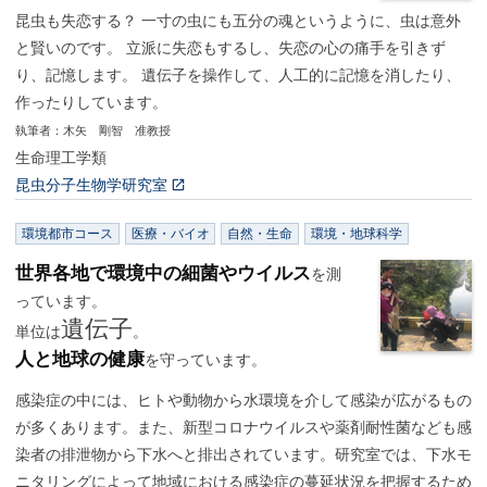
昆虫も失恋する？ 一寸の虫にも五分の魂というように、虫は意外
と賢いのです。 立派に失恋もするし、失恋の心の痛手を引きず
り、記憶します。 遺伝子を操作して、人工的に記憶を消したり、
作ったりしています。
執筆者：木矢 剛智 准教授
生命理工学類
昆虫分子生物学研究室
環境都市コース
医療・バイオ
自然・生命
環境・地球科学
世界各地で環境中の細菌やウイルス
を測
っています。
遺伝子
単位は
。
人と地球の健康
を守っています。
感染症の中には、ヒトや動物から水環境を介して感染が広がるもの
が多くあります。また、新型コロナウイルスや薬剤耐性菌なども感
染者の排泄物から下水へと排出されています。研究室では、下水モ
ニタリングによって地域における感染症の蔓延状況を把握するため