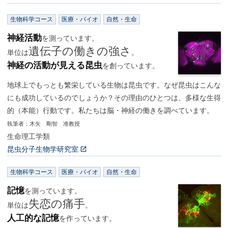
生物科学コース
医療・バイオ
自然・生命
神経活動
を測っています。
遺伝子の働きの強さ
単位は
。
神経の活動が見える昆虫
を創っています。
地球上でもっとも繁栄している生物は昆虫です。なぜ昆虫はこんな
にも成功しているのでしょうか？その理由のひとつは、多様な生得
的（本能）行動です。私たちは脳・神経の働きを調べています。
執筆者：木矢 剛智 准教授
生命理工学類
昆虫分子生物学研究室
生物科学コース
医療・バイオ
自然・生命
記憶
を測っています。
失恋の痛手
単位は
。
人工的な記憶
を作っています。