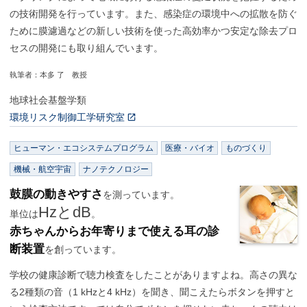
の技術開発を行っています。また、感染症の環境中への拡散を防ぐ
ために膜濾過などの新しい技術を使った高効率かつ安定な除去プロ
セスの開発にも取り組んでいます。
執筆者：本多 了 教授
地球社会基盤学類
環境リスク制御工学研究室
ヒューマン・エコシステムプログラム
医療・バイオ
ものづくり
機械・航空宇宙
ナノテクノロジー
鼓膜の動きやすさ
を測っています。
HzとdB
単位は
。
赤ちゃんからお年寄りまで使える耳の診
断装置
を創っています。
学校の健康診断で聴力検査をしたことがありますよね。高さの異な
る2種類の音（1 kHzと4 kHz）を聞き、聞こえたらボタンを押すと