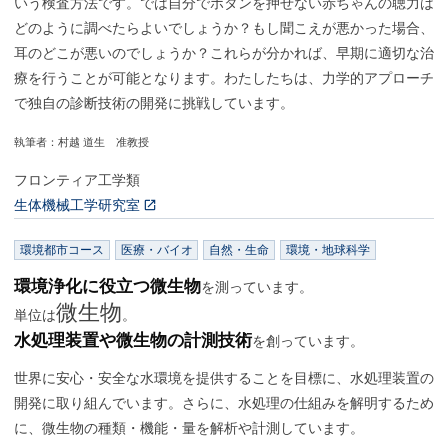
いう検査方法です。では自分でボタンを押せない赤ちゃんの聴力は
どのように調べたらよいでしょうか？もし聞こえが悪かった場合、
耳のどこが悪いのでしょうか？これらが分かれば、早期に適切な治
療を行うことが可能となります。わたしたちは、力学的アプローチ
で独自の診断技術の開発に挑戦しています。
執筆者：村越 道生 准教授
フロンティア工学類
生体機械工学研究室
環境都市コース
医療・バイオ
自然・生命
環境・地球科学
環境浄化に役立つ微生物
を測っています。
微生物
単位は
。
水処理装置や微生物の計測技術
を創っています。
世界に安心・安全な水環境を提供することを目標に、水処理装置の
開発に取り組んでいます。さらに、水処理の仕組みを解明するため
に、微生物の種類・機能・量を解析や計測しています。