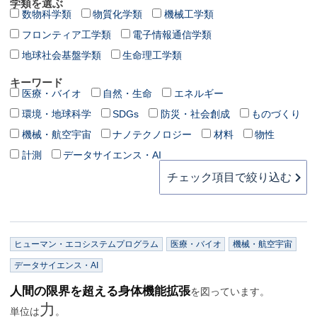
学類を選ぶ
数物科学類
物質化学類
機械工学類
フロンティア工学類
電子情報通信学類
地球社会基盤学類
生命理工学類
キーワード
医療・バイオ
自然・生命
エネルギー
環境・地球科学
SDGs
防災・社会創成
ものづくり
機械・航空宇宙
ナノテクノロジー
材料
物性
計測
データサイエンス・AI
チェック項目で絞り込む
ヒューマン・エコシステムプログラム
医療・バイオ
機械・航空宇宙
データサイエンス・AI
人間の限界を超える身体機能拡張
を図っています。
力
単位は
。