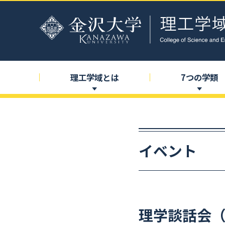
理工学域とは
7
つの
学類
イベント
理学談話会