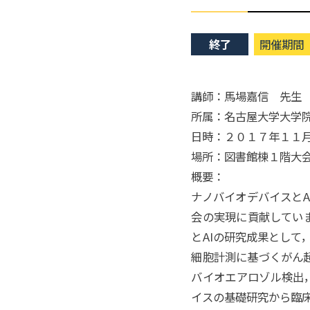
終了
開催期間
講師：馬場嘉信 先生
所属：名古屋大学大学院
日時：２０１７年１１
場所：図書館棟１階大
概要：
ナノバイオデバイスと
会の実現に貢献してい
とAIの研究成果として
細胞計測に基づくがん超
バイオエアロゾル検出，
イスの基礎研究から臨