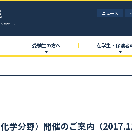
ニュース
受験生の
方へ
在学生
・
保護者
（化学分野）
開催のご
案内
（2017.1