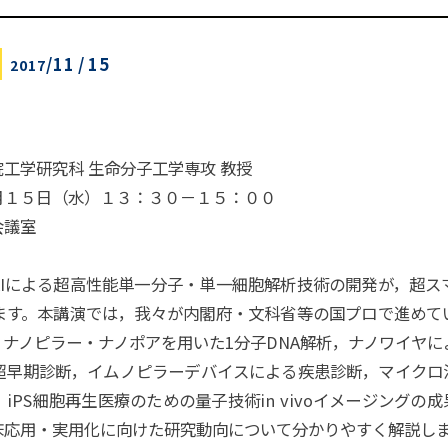
/
11
/
15
2017
工学研究科 生命分子工学専攻 教授
月１５日（水）１３：３０－１５：００
会議室
AIによる超高性能単一分子・単一細胞解析技術の開発が，超ス
ます。本講演では，我々が内閣府・文科省等の国プロで進めて
，ナノピラー・ナノポアを用いた1分子DNA解析，ナノワイヤ
早期診断，イムノピラーデバイスによる疾患診断，マイクロ流
iPS細胞再生医療のための量子技術in vivoイメージングの
床応用・実用化に向けた研究動向について分かりやすく解説し