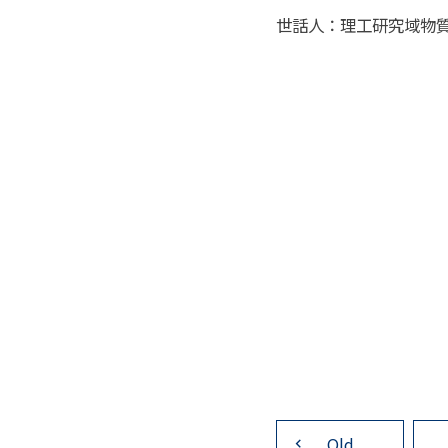
世話人：理工研究域物
投
稿
Old