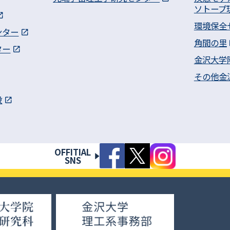
ソトープ
環境保全
ンター
角間の里
ター
金沢大学
その他金
設
OFFITIAL
SNS