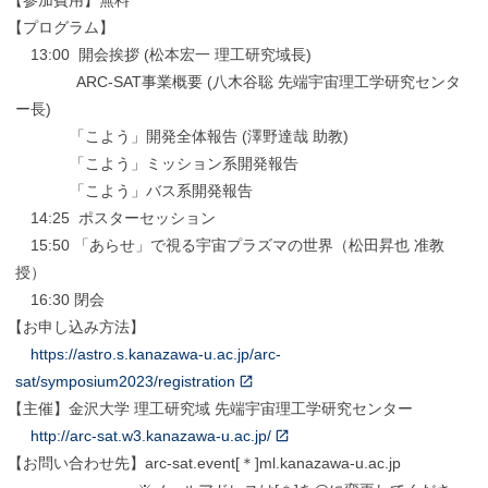
【
参加費用】無料
【
プログラム】
13:00 開会挨拶 (松本宏一 理工研究域長)
ARC-SAT事業概要 (八木谷聡 先端宇宙理工学研究センタ
ー長)
「こよう」開発全体報告 (澤野達哉 助教)
「こよう」ミッション系開発報告
「こよう」バス系開発報告
14:25 ポスターセッション
15:50 「あらせ」で視る宇宙プラズマの世界（松田昇也 准教
授）
16:30 閉会
【
お申し込み方法】
https://astro.s.kanazawa-u.ac.jp/arc-
sat/symposium2023/registration
【
主催】金沢大学 理工研究域 先端宇宙理工学研究センター
http://arc-sat.w3.kanazawa-u.ac.jp/
【
お問い合わせ先】arc-sat.event[＊]ml.kanazawa-u.ac.jp