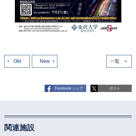
投
Old
稿
New
一覧
ナ
ビ
ゲ
ー
シ
ョ
Facebook シェア
ポスト
ン
関連施設