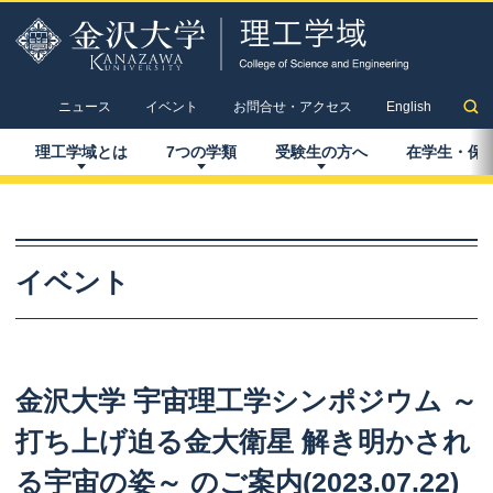
ニュース
イベント
お問合せ・アクセス
English
理工学域とは
7
つの
学類
受験生の
方へ
在学生
・
保
イベント
金沢大学
宇宙理工学
シンポジウム
～
打ち
上げ
迫る
金大衛星
解き
明かされ
る
宇宙の
姿
～
のご
案内
(2023.07.22)