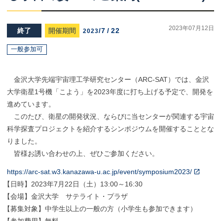
2023年07月12日
終了
開催期間
/
7
/
22
2023
一般参加可
金沢大学先端宇宙理工学研究センター（ARC-SAT）では、金沢
大学衛星1号機「こよう」を2023年度に打ち上げる予定で、開発を
進めています。
このたび、衛星の開発状況、ならびに当センターが関連する宇宙
科学探査プロジェクトを紹介するシンポジウムを開催することとな
りました。
皆様お誘い合わせの上、ぜひご参加ください。
https://arc-sat.w3.kanazawa-u.ac.jp/event/symposium2023/
【
日時】2023年7月22日（土）13:00～16:30
【
会場】金沢大学 サテライト・プラザ
【
募集対象】中学生以上の一般の方（小学生も参加できます）