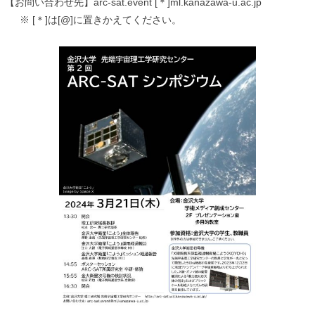
【
お問い合わせ先】arc-sat.event [＊]ml.kanazawa-u.ac.jp
※ [＊]は[@]に置きかえてください。