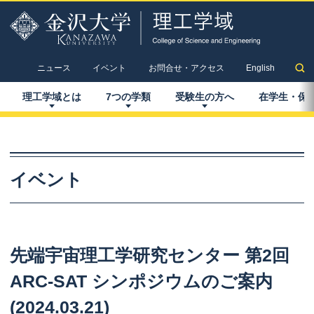
ニュース
イベント
お問合せ・アクセス
English
理工学域とは
7
つの
学類
受験生の
方へ
在学生
・
保
イベント
先端宇宙理工学研究
センター
第
2
回
ARC-SAT
シンポジウム
のご
案内
(2024.03.21)