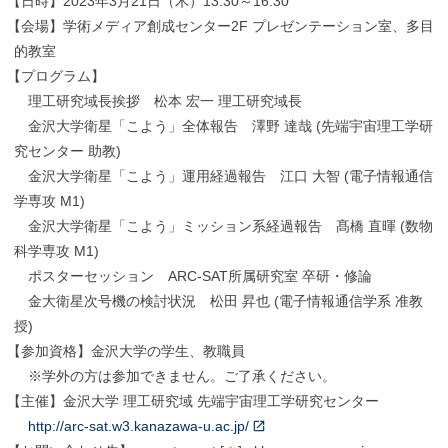
【
日時】2023年3月21日（木）13:30～16:30
【
会場】学術メディア創成センター2F プレゼンテーション室、多目
的教室
【
プログラム】
理工研究域長挨拶 松本 宏一 理工研究域長
金沢大学衛星「こよう」全体報告 澤野 達哉 (先端宇宙理工学研
究センター 助教)
金沢大学衛星「こよう」運用経過報告 江口 大智 (電子情報通信
学専攻 M1)
金沢大学衛星「こよう」ミッション系経過報告 髙橋 直暉 (数物
科学専攻 M1)
ポスターセッション ARC-SAT所属研究室 卒研・修論
金大衛星次号機の検討状況 松田 昇也 (電子情報通信学系 准教
授)
【
参加資格】金沢大学の学生、教職員
※学外の方は参加できません。ご了承ください。
【
主催】金沢大学 理工研究域 先端宇宙理工学研究センター
http://arc-sat.w3.kanazawa-u.ac.jp/