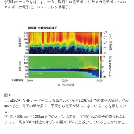
が脈動オーロラを起こす。一方、数百キロ電子ボルト-数メガ電子ボルトのエ
ネルギーの電子は、バン・アレン帯電子。
図3:
上: EISCAT VHFレーダーによる高さ60kmから120kmまでの電子の観測。色が
赤いほど、電子の量が多く、宇宙から電子が降ってきていることを示してい
る。
下: 高さ60kmから120kmまでのオゾンの変化。宇宙からの電子の降り込みに
よって、高さ80km付近のオゾンの量が10%以上減少していることがわかる。