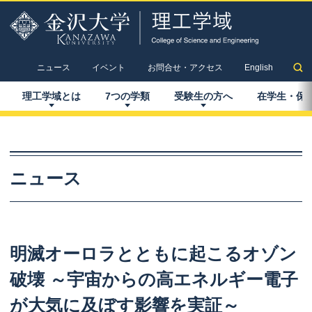
ニュース
イベント
お問合せ・アクセス
English
理工学域とは
7
つの
学類
受験生の
方へ
在学生
・
保
ニュース
明滅
オーロラ
とともに
起こる
オゾン
破壊
～
宇宙からの
高
エネルギー
電子
が
大気に
及ぼす
影響を
実証
～