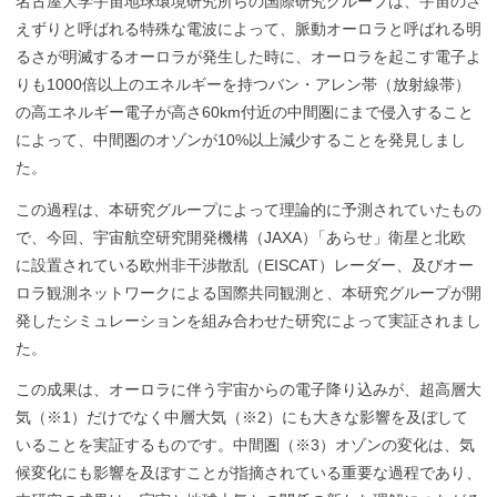
名古屋大学宇宙地球環境研究所らの国際研究グループは、宇宙のさ
えずりと呼ばれる特殊な電波によって、脈動オーロラと呼ばれる明
るさが明滅するオーロラが発生した時に、オーロラを起こす電子よ
りも1000倍以上のエネルギーを持つバン・アレン帯（放射線帯）
の高エネルギー電子が高さ60km付近の中間圏にまで侵入すること
によって、中間圏のオゾンが10%以上減少することを発見しまし
た。
この過程は、本研究グループによって理論的に予測されていたもの
で、今回、宇宙航空研究開発機構（JAXA
）
「あらせ」衛星と北欧
に設置されている欧州非干渉散乱（EISCAT）レーダー、及びオー
ロラ観測ネットワークによる国際共同観測と、本研究グループが開
発したシミュレーションを組み合わせた研究によって実証されまし
た。
この成果は、オーロラに伴う宇宙からの電子降り込みが、超高層大
気（※1）だけでなく中層大気（※2）にも大きな影響を及ぼして
いることを実証するものです。中間圏（※3）オゾンの変化は、気
候変化にも影響を及ぼすことが指摘されている重要な過程であり、