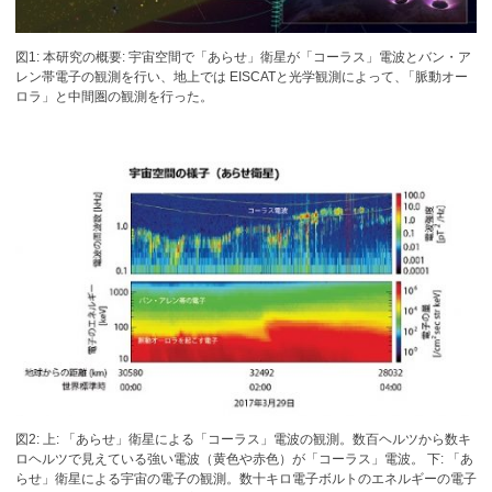
図1: 本研究の概要: 宇宙空間で「あらせ」衛星が「コーラス」電波とバン・ア
レン帯電子の観測を行い、地上では EISCATと光学観測によって
、
「脈動オー
ロラ」と中間圏の観測を行った。
図2: 上: 「あらせ」衛星による「コーラス」電波の観測。数百ヘルツから数キ
ロヘルツで見えている強い電波（黄色や赤色）が「コーラス」電波。 下: 「あ
らせ」衛星による宇宙の電子の観測。数十キロ電子ボルトのエネルギーの電子