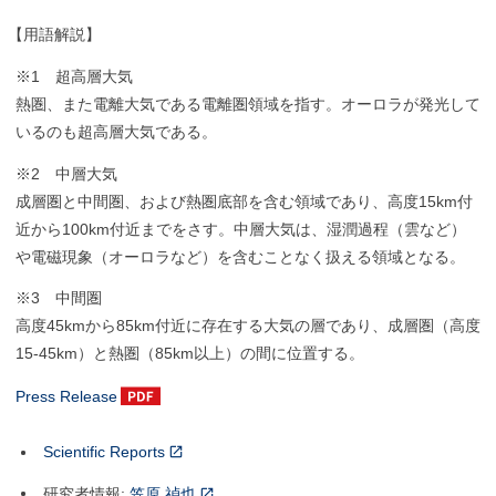
【
用語解説】
※1 超高層大気
熱圏、また電離大気である電離圏領域を指す。オーロラが発光して
いるのも超高層大気である。
※2 中層大気
成層圏と中間圏、および熱圏底部を含む領域であり、高度15km付
近から100km付近までをさす。中層大気は、湿潤過程（雲など）
や電磁現象（オーロラなど）を含むことなく扱える領域となる。
※3 中間圏
高度45kmから85km付近に存在する大気の層であり、成層圏（高度
15-45km）と熱圏（85km以上）の間に位置する。
Press Release
Scientific Reports
研究者情報:
笠原 禎也