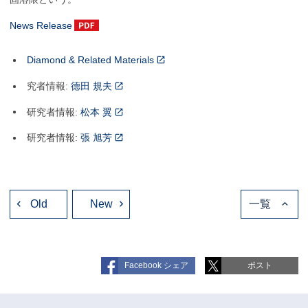
News Release
Diamond & Related Materials
究者情報:
德田 規夫
研究者情報:
松本 翼
研究者情報:
張 旭芳
投
Old
稿
New
一覧
ナ
ビ
ゲ
ー
シ
ョ
Facebook シェア
ポスト
ン