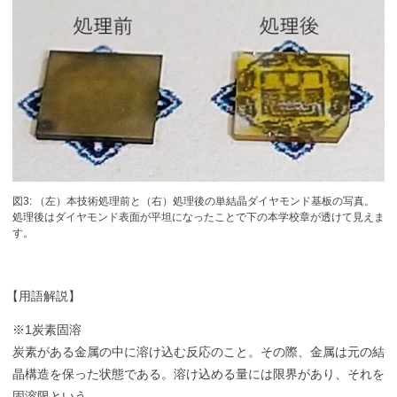
図3: （左）本技術処理前と（右）処理後の単結晶ダイヤモンド基板の写真。
処理後はダイヤモンド表面が平坦になったことで下の本学校章が透けて見えま
す。
【
用語解説】
※1炭素固溶
炭素がある金属の中に溶け込む反応のこと。その際、金属は元の結
晶構造を保った状態である。溶け込める量には限界があり、それを
固溶限という。