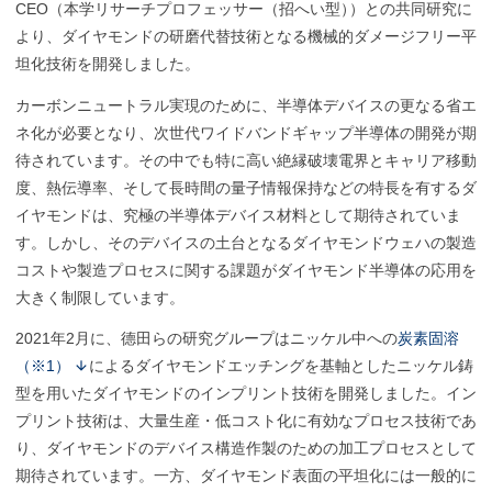
CEO（本学リサーチプロフェッサー（招へい型
）
）との共同研究に
より、ダイヤモンドの研磨代替技術となる機械的ダメージフリー平
坦化技術を開発しました。
カーボンニュートラル実現のために、半導体デバイスの更なる省エ
ネ化が必要となり、次世代ワイドバンドギャップ半導体の開発が期
待されています。その中でも特に高い絶縁破壊電界とキャリア移動
度、熱伝導率、そして長時間の量子情報保持などの特長を有するダ
イヤモンドは、究極の半導体デバイス材料として期待されていま
す。しかし、そのデバイスの土台となるダイヤモンドウェハの製造
コストや製造プロセスに関する課題がダイヤモンド半導体の応用を
大きく制限しています。
2021年2月に、德田らの研究グループはニッケル中への
炭素固溶
（※1）
によるダイヤモンドエッチングを基軸としたニッケル鋳
型を用いたダイヤモンドのインプリント技術を開発しました。イン
プリント技術は、大量生産・低コスト化に有効なプロセス技術であ
り、ダイヤモンドのデバイス構造作製のための加工プロセスとして
期待されています。一方、ダイヤモンド表面の平坦化には一般的に