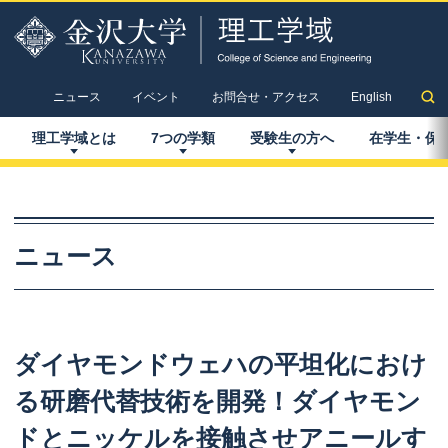
ニュース
イベント
お問合せ・アクセス
English
理工学域とは
7
つの
学類
受験生の
方へ
在学生
・
保
ニュース
ダイヤモンドウェハ
の
平坦化におけ
る
研磨代替技術を
開発！
ダイヤモン
ド
と
ニッケルを
接触させ
アニール
す