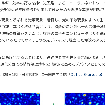
ネルギー効率の高さを持つ光回路によるニューラルネットワー
1次元的な光導波構造を利用してきたため大規模な実装が困難で
ル現象と呼ばれる光学現象に着目し、光の干渉現象によって生
算原理に基づく機械学習により、複数の時系列信号の高速予測
光波動の計算システムは、従来の電子型コンピュータよりも飛
めているだけでなく、1つの光デバイスで独立した複数のタス
らに高度化することにより、高速性と並列性を兼ね備えた新しい
光通信分野での情報処理効率を飛躍的に高めるデバイスとして
年9月29日1時（日本時間）に米国光学会誌『
Optics Express