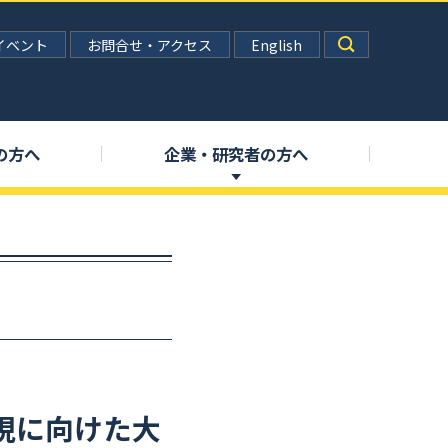
イベント
お問合せ・アクセス
English
の
方へ
企業
・
研究者の
方へ
現に
向けた
大