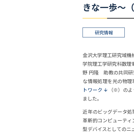
きな
一歩
～
（
研究情報
金沢大学理工研究域機
学院理工学研究科数理
野 円隆 助教の共同
な情報処理を光の物理
トワーク
（※）のよ
ました。
近年のビッグデータ処
革新的コンピューティ
型デバイスとしてのニ