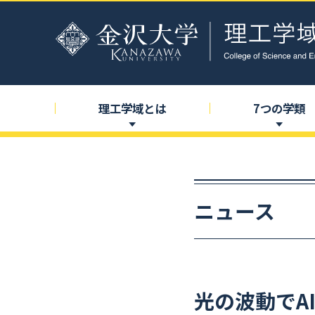
理工学域とは
7
つの
学類
ニュース
光の
波動で
A