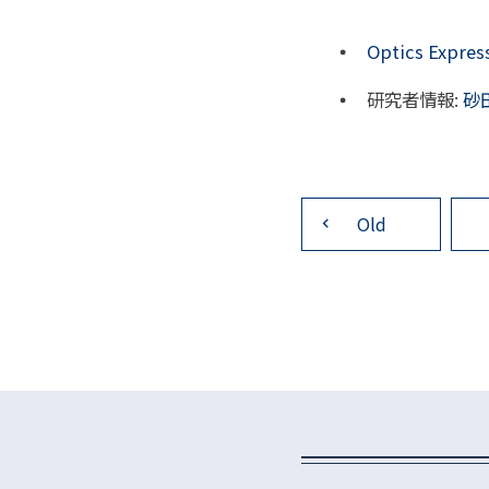
Optics Expres
研究者情報:
砂
投
稿
Old
ナ
ビ
ゲ
ー
シ
ョ
ン