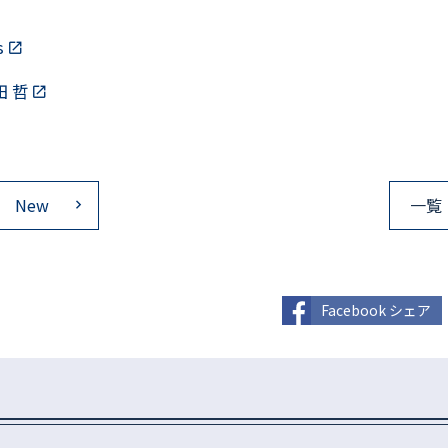
s
田 哲
New
一覧
Facebook シェア