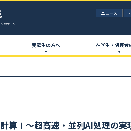
ニュース
受験生の
方へ
在学生
・
保護者
I
計算！
～
超高速
・
並列
AI
処理の
実