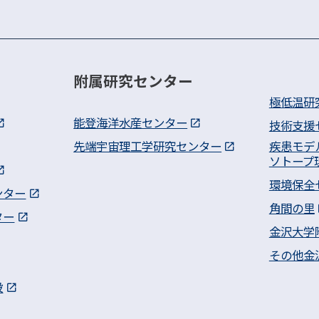
附属研究センター
極低温研
能登海洋水産センター
技術支援
先端宇宙理工学研究センター
疾患モデ
ソトープ
環境保全
ンター
角間の里
ター
金沢大学
その他金
設