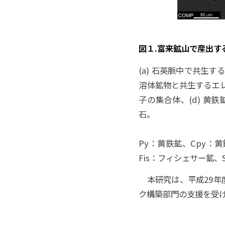
図１.富来鉱山で産出す
(a) 石英脈中で共生
溶体鉱物と共生するエレ
子の集合体、(d) 黄鉄
石。
Py：黄鉄鉱、Cpy：
Fis：フィシェサー鉱、
本研究は、平成29年度
ク構築部門の支援を受