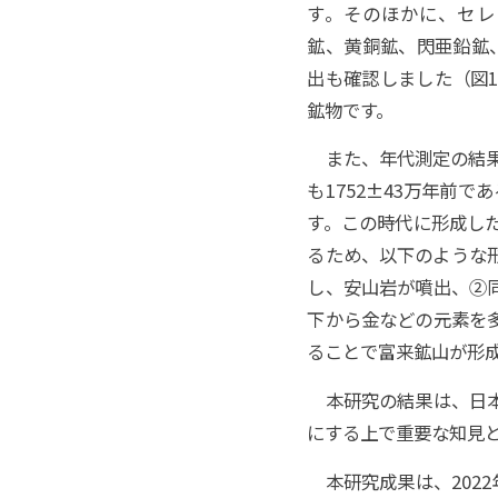
す。そのほかに、セレ
鉱、黄銅鉱、閃亜鉛鉱
出も確認しました（図
鉱物です。
また、年代測定の結果か
も1752±43万年前
す。この時代に形成し
るため、以下のような形
し、安山岩が噴出、②
下から金などの元素を
ることで富来鉱山が形
本研究の結果は、日本
にする上で重要な知見
本研究成果は、2022