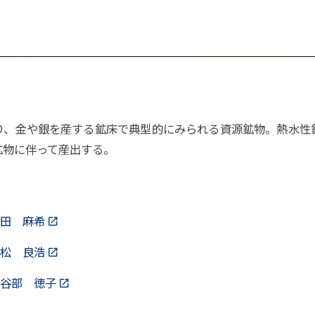
、金や銀を産する鉱床で典型的にみられる資源鉱物。熱水性
鉱物に伴って産出する。
田 麻希
松 良浩
谷部 徳子