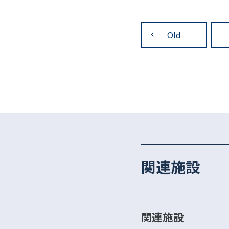
投
稿
Old
ナ
ビ
ゲ
ー
シ
ョ
ン
関連施設
関連施設