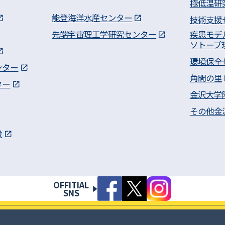
極低温研
能登海洋水産センター
技術支援
先端宇宙理工学研究センター
疾患モデ
ソトープ
環境保全
ンター
角間の里
ター
金沢大学
その他金
設
OFFITIAL
SNS