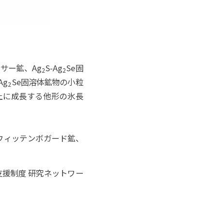
サー鉱、Ag
S-Ag
Se固
2
2
Ag
Se固溶体鉱物の小粒
2
面上に成長する他形の氷長
：ウィッテンボガード鉱、
支援制度 研究ネットワー