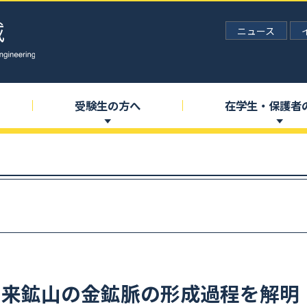
ニュース
受験生の
方へ
在学生
・
保護者
富来鉱山の
金鉱脈の
形成過程を
解明