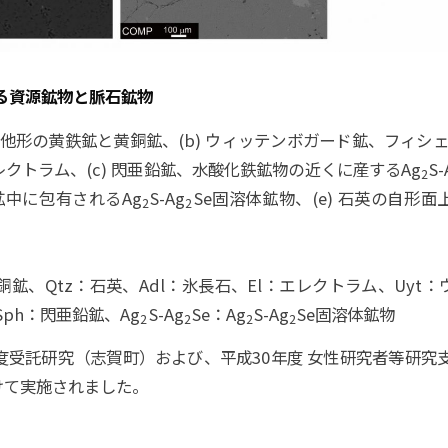
る資源鉱物と脈石鉱物
する他形の黄鉄鉱と黄銅鉱、(b) ウィッテンボガード鉱、フィシェ
クトラム、(c) 閃亜鉛鉱、水酸化鉄鉱物の近くに産するAg
S-
2
鉱中に包有されるAg
S-Ag
Se固溶体鉱物、(e) 石英の自形
2
2
黄銅鉱、Qtz：石英、Adl：氷長石、El：エレクトラム、Uyt
Sph：閃亜鉛鉱、Ag
S-Ag
Se：Ag
S-Ag
Se固溶体鉱物
2
2
2
2
受託研究（志賀町）および、平成30年度 女性研究者等研究
けて実施されました。