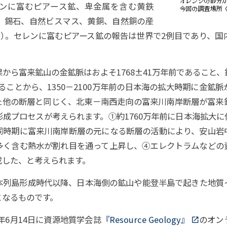
ンに富むピアース鉱、卑金属を含む黄鉄
、錫石、自然ビスマス、黄銅、自然銅の産
1
）
。セレンに富むピアース鉱の報告は世界で2例目であり、国
ら富来鉱山の金鉱脈はおよそ1768±41万年前であること
であることから、1350－2100万年前の日本海の拡大時期に金鉱
た他の断層と同じく、北東－南西走向の富来川南岸断層が富来
成プロセスが考えられます。①約1760万年前に日本海拡大
同時期に富来川南岸断層の元になる断層の活動により、安山岩
多く含む熱水が割れ目を通って上昇し、④エレクトラムなどの
成した、と考えられます。
列島形成時代以降、日本海側の鉱山や能登半島で起きた地質
となるものです。
年6月14日に資源地質学会誌
『Resource Geology』
のオン