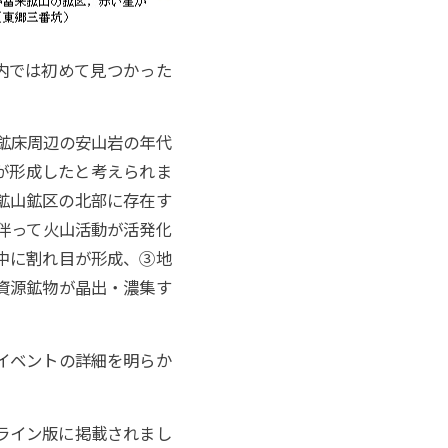
内では初めて見つかった
、鉱床周辺の安山岩の年代
脈が形成したと考えられま
鉱山鉱区の北部に存在す
に伴って火山活動が活発化
中に割れ目が形成、③地
資源鉱物が晶出・濃集す
イベントの詳細を明らか
ライン版に掲載されまし