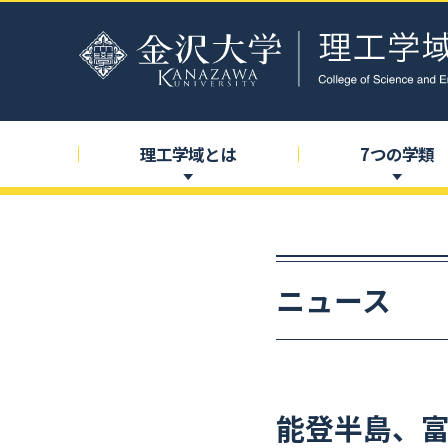
理工学域とは
7
つの
学類
ニュース
能登半島、