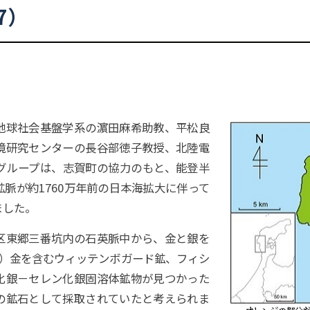
17）
球社会基盤学系の濵田麻希助教、平松良
境研究センターの長谷部徳子教授、北陸電
グループは、志賀町の協力のもと、能登半
脈が約1760万年前の日本海拡大に伴って
ました。
東郷三番坑内の石英脈中から、金と銀を
1）金を含むウィッテンボガード鉱、フィシ
化銀－セレン化銀固溶体鉱物が見つかった
の鉱石として採取されていたと考えられま