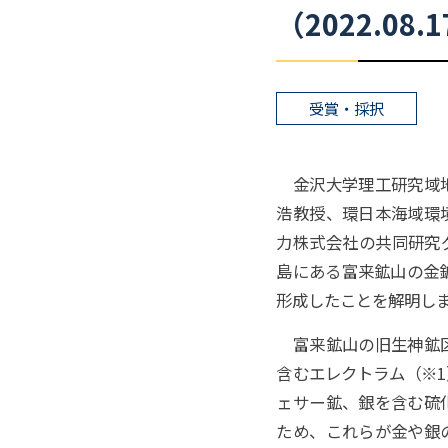
（2022.08.
受賞・採択
金沢大学理工研究域地
浩教授、環日本海域環
力株式会社の共同研究
島にある富来鉱山の金鉱
形成したことを解明し
富来鉱山の旧生神鉱区
含むエレクトラム（※
ェサー鉱、銀を含む硫
ため、これらが金や銀