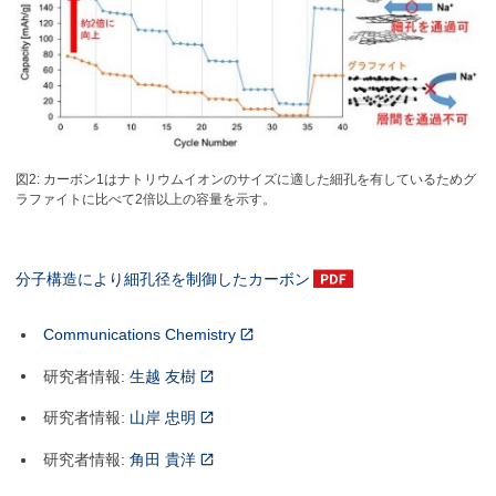
図2: カーボン1はナトリウムイオンのサイズに適した細孔を有しているためグ
ラファイトに比べて2倍以上の容量を示す。
分子構造により細孔径を制御したカーボン
Communications Chemistry
研究者情報:
生越 友樹
研究者情報:
山岸 忠明
研究者情報:
角田 貴洋