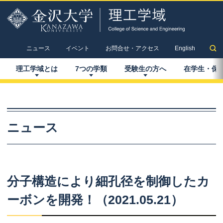
ニュース
イベント
お問合せ・アクセス
English
理工学域とは
7
つの
学類
受験生の
方へ
在学生
・
保
ニュース
分子構造により
細孔径を
制御した
カ
ーボンを
開発！
（2021.05.21）