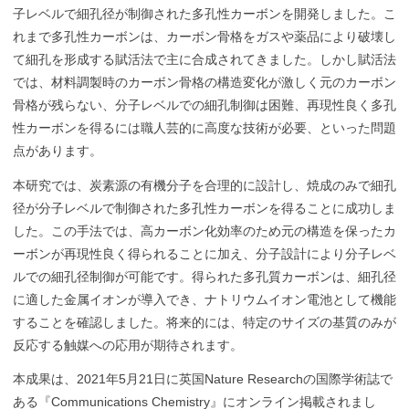
子レベルで細孔径が制御された多孔性カーボンを開発しました。こ
れまで多孔性カーボンは、カーボン骨格をガスや薬品により破壊し
て細孔を形成する賦活法で主に合成されてきました。しかし賦活法
では、材料調製時のカーボン骨格の構造変化が激しく元のカーボン
骨格が残らない、分子レベルでの細孔制御は困難、再現性良く多孔
性カーボンを得るには職人芸的に高度な技術が必要、といった問題
点があります。
本研究では、炭素源の有機分子を合理的に設計し、焼成のみで細孔
径が分子レベルで制御された多孔性カーボンを得ることに成功しま
した。この手法では、高カーボン化効率のため元の構造を保ったカ
ーボンが再現性良く得られることに加え、分子設計により分子レベ
ルでの細孔径制御が可能です。得られた多孔質カーボンは、細孔径
に適した金属イオンが導入でき、ナトリウムイオン電池として機能
することを確認しました。将来的には、特定のサイズの基質のみが
反応する触媒への応用が期待されます。
本成果は、2021年5月21日に英国Nature Researchの国際学術誌で
ある『Communications Chemistry』にオンライン掲載されまし