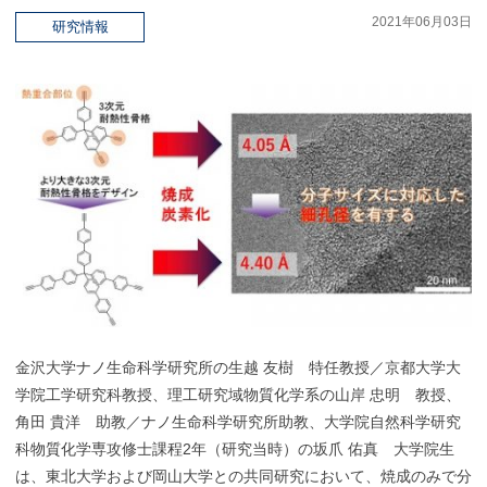
2021年06月03日
研究情報
金沢大学ナノ生命科学研究所の生越 友樹 特任教授／京都大学大
学院工学研究科教授、理工研究域物質化学系の山岸 忠明 教授、
角田 貴洋 助教／ナノ生命科学研究所助教、大学院自然科学研究
科物質化学専攻修士課程2年（研究当時）の坂爪 佑真 大学院生
は、東北大学および岡山大学との共同研究において、焼成のみで分