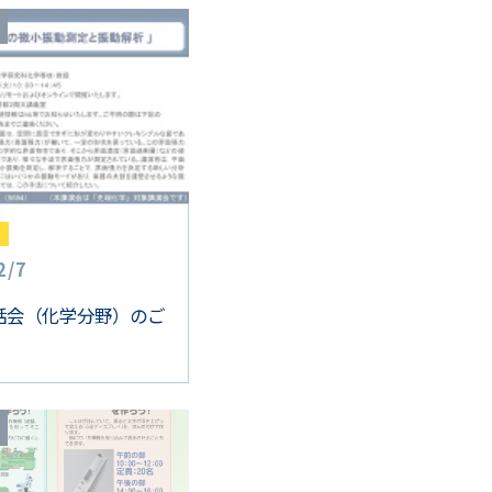
2
/
7
話会（化学分野）のご