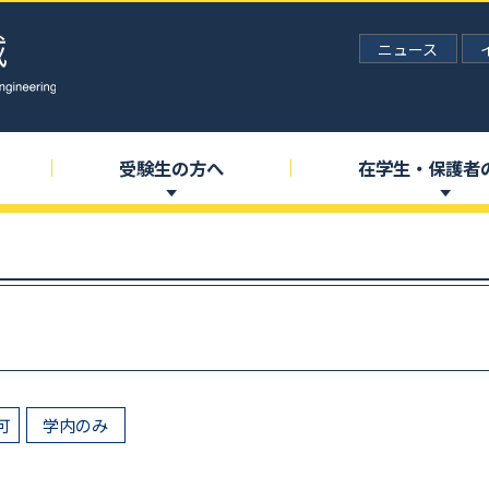
ニュース
受験生の
方へ
在学生
・
保護者
可
学内のみ