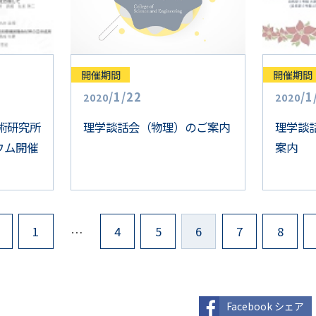
開催期間
開催期間
/
1
/
22
/
1
2020
2020
術研究所
理学談話会（物理）のご案内
理学談
ウム開催
案内
1
4
5
6
7
8
…
投
稿
ナ
ビ
ゲ
ー
シ
Facebook シェア
ョ