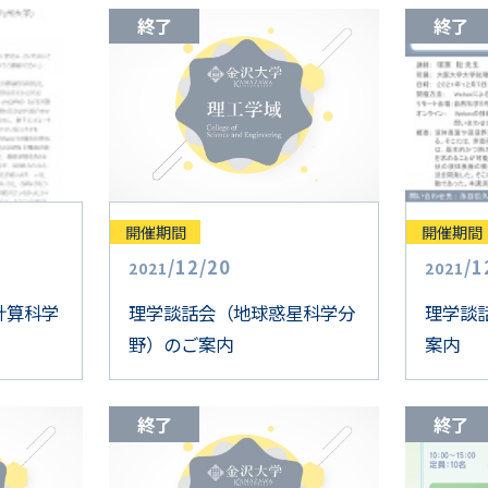
終了
終了
開催期間
開催期間
/
12
/
20
/
1
2021
2021
計算科学
理学談話会（地球惑星科学分
理学談
野）のご案内
案内
終了
終了