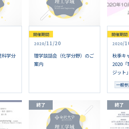
開催期間
開催期間
/
11
/
20
/
1
2020
2020
星科学分
理学談話会（化学分野）のご
秋季キ
案内
2020
ジット
一般参
終了
終了