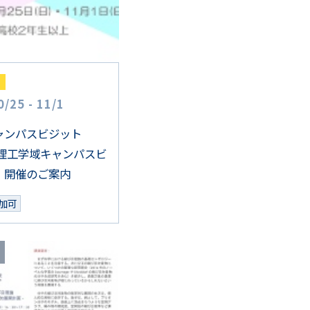
0
/
25
-
11
/
1
ャンパスビジット
「理工学域キャンパスビ
」開催のご案内
加可